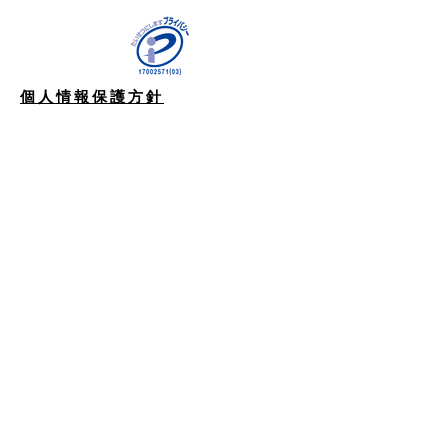
個人情報保護方針
特定商取引に関わる表示
​機能別
３Dプ
リンタ
ー
金属に代わるPEEKやULTEMなどス
ーパーエンプラの造形には上位のプ
リンターをご使用ください